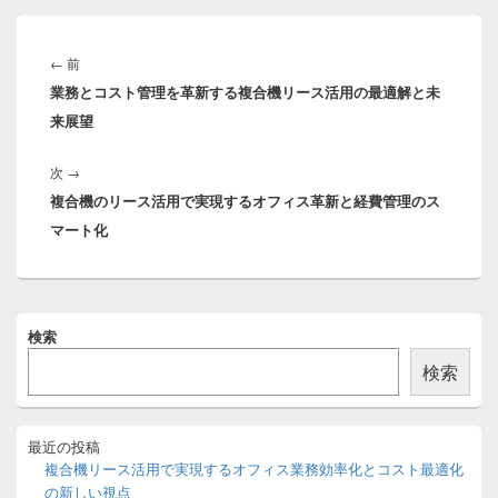
投
稿
前
←
前
ナ
業務とコスト管理を革新する複合機リース活用の最適解と未
の
ビ
来展望
投
ゲ
稿:
ー
次
次
→
シ
複合機のリース活用で実現するオフィス革新と経費管理のス
の
ョ
マート化
投
ン
稿:
メ
検索
イ
ン
検索
サ
イ
ド
バ
最近の投稿
ー
複合機リース活用で実現するオフィス業務効率化とコスト最適化
ウ
の新しい視点