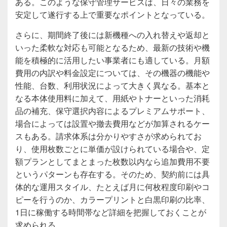
ある。このような保守管理サービスは、日々の業務を
安定して遂行する上で重要なポイントとなっている。
さらに、期間終了後には新機種への入れ替えや返却と
いった柔軟な対応も可能となるため、最新の技術や機
能を積極的に活用したい事業者にも適している。月額
費用の内訳や料金設定については、その機器の機能や
性能、台数、利用状況によって大きく異なる。基本と
なる本体使用料に加えて、用紙やトナーといった消耗
品の補充、保守選択内容によるプレミアムサポート、
場合によっては設置や撤去費用などが加算されるケー
スもある。請求体系は分かりやすさが求められてお
り、使用枚数ごとに単価が設けられている場合や、定
額プランとしてまとまった枚数以内なら追加費用不要
というパターンも存在する。そのため、契約前には具
体的な運用スタイル、たとえば月に何枚程度印刷やコ
ピーを行うのか、カラープリントと白黒印刷の比率、
1日に稼働する時間帯など詳細を把握しておくことが
求められる。