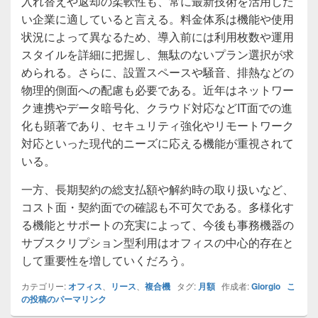
入れ替えや返却の柔軟性も、常に最新技術を活用した
い企業に適していると言える。料金体系は機能や使用
状況によって異なるため、導入前には利用枚数や運用
スタイルを詳細に把握し、無駄のないプラン選択が求
められる。さらに、設置スペースや騒音、排熱などの
物理的側面への配慮も必要である。近年はネットワー
ク連携やデータ暗号化、クラウド対応などIT面での進
化も顕著であり、セキュリティ強化やリモートワーク
対応といった現代的ニーズに応える機能が重視されて
いる。
一方、長期契約の総支払額や解約時の取り扱いなど、
コスト面・契約面での確認も不可欠である。多様化す
る機能とサポートの充実によって、今後も事務機器の
サブスクリプション型利用はオフィスの中心的存在と
して重要性を増していくだろう。
カテゴリー:
オフィス
、
リース
、
複合機
タグ:
月額
作成者:
Giorgio
こ
の投稿のパーマリンク